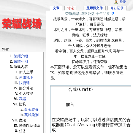
登录
文章
讨论
显示源文件
修订记录
荣耀战场 纯正公益 十年品质
战场风云，十年烽火，暮暮朝朝 地狱之塔，横
尸遍野，白骨霭霭
冰封之谷，千里冰封，万里雪飘 神怒、暴雪、
魔结、狂暴，法光缭绕
夕阳、超巨、斗斧、巨力，剑舞情豪 念往昔，
千人国战，众人冲锋斗志傲
导航
看今朝，百人交戈，腥风血雨杀气高 再续十
荣耀介绍
年，蝶花岂止一世缘
荣耀守则
忆峥嵘岁月，还看荣耀
游戏内容
本页面只读。您可以查看源文件，但不能更改
新人上手
它。如果您觉得这是系统错误，请联系管理
词缀说明
员。
快捷键
部分算法
个人技能
武器
防具
白金装备
英雄染剂
魔法
怪物以及掉落
任务