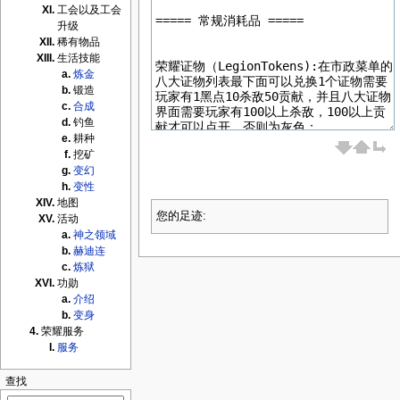
工会以及工会
升级
稀有物品
生活技能
炼金
锻造
合成
钓鱼
耕种
挖矿
变幻
变性
地图
您的足迹:
活动
神之领域
赫迪连
炼狱
功勋
介绍
变身
荣耀服务
服务
查找