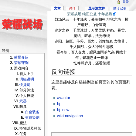
登录
文章
讨论
显示源文件
修订记录
荣耀战场 纯正公益 十年品质
战场风云，十年烽火，暮暮朝朝 地狱之塔，横
尸遍野，白骨霭霭
冰封之谷，千里冰封，万里雪飘 神怒、暴雪、
魔结、狂暴，法光缭绕
夕阳、超巨、斗斧、巨力，剑舞情豪 念往昔，
千人国战，众人冲锋斗志傲
导航
看今朝，百人交戈，腥风血雨杀气高 再续十
荣耀介绍
年，蝶花岂止一世缘
荣耀守则
忆峥嵘岁月，还看荣耀
游戏内容
反向链接
新人上手
词缀说明
这里是能够反向链接到当前页面的其他页面列
快捷键
表。
部分算法
个人技能
avantar
武器
bj
防具
bj_new
白金装备
wiki:navigation
英雄染剂
魔法
怪物以及掉落
任务