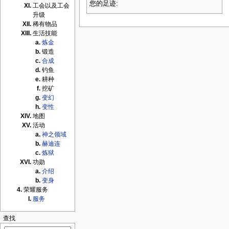
您的足迹:
工会以及工会
升级
稀有物品
生活技能
炼金
锻造
合成
钓鱼
耕种
挖矿
变幻
变性
地图
活动
神之领域
赫迪连
炼狱
功勋
介绍
变身
荣耀服务
服务
查找